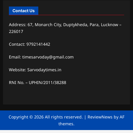
Contact Us
Address: 67, Monarch City, Duptykheda, Para, Lucknow –
226017
Contact: 9792141442
Email: timesarvoday@gmail.com
Website: Sarvodaytimes.in
RNI No. – UPHIN/2011/38288
Copyright © 2026 All rights reserved.
|
ReviewNews
by AF
themes.