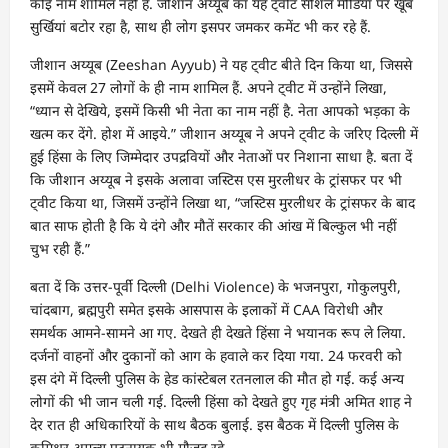
कोई नाम शामिल नहीं है. जीशान अय्यूब का यह ट्वीट सोशल मीडिया पर खूब
सुर्खियां बटोर रहा है, साथ ही लोग इसपर जमकर कमेंट भी कर रहे हैं.
जीशान अय्यूब (Zeeshan Ayyub) ने यह ट्वीट बीते दिन किया था, जिससे
इसमें केवल 27 लोगों के ही नाम शामिल हैं. अपने ट्वीट में उन्होंने लिखा,
“ध्यान से देखिये, इसमें किसी भी नेता का नाम नहीं है. नेता आपको भड़का के
खत्म कर देंगे. होश में आइये.” जीशान अय्यूब ने अपने ट्वीट के जरिए दिल्ली में
हुई हिंसा के लिए जिम्मेदार उपद्रवियों और नेताओं पर निशाना साधा है. बता दें
कि जीशान अय्यूब ने इसके अलावा जस्टिस एस मुरलीधर के ट्रांसफर पर भी
ट्वीट किया था, जिसमें उन्होंने लिखा था, “जस्टिस मुरलीधर के ट्रांसफर के बाद
बात साफ होती है कि ये दंगे और मौतें सरकार की आंख में बिल्कुल भी नहीं
चुभ रही हैं.”
बता दें कि उत्तर-पूर्वी दिल्ली (Delhi Violence) के भजनपुरा, गोकुलपुरी,
चांदबाग, ब्रह्मपुरी समेत इसके आसपास के इलाकों में CAA विरोधी और
समर्थक आमने-सामने आ गए. देखते ही देखते हिंसा ने भयानक रूप ले लिया.
दर्जनों वाहनों और दुकानों को आग के हवाले कर दिया गया. 24 फरवरी को
इस दंगे में दिल्ली पुलिस के हेड कांस्टेबल रतनलाल की मौत हो गई. कई अन्य
लोगों की भी जान चली गई. दिल्ली हिंसा को देखते हुए गृह मंत्री अमित शाह ने
देर रात ही अधिकारियों के साथ बैठक बुलाई. इस बैठक में दिल्ली पुलिस के
कमिश्नर अमूल्य पटनायक भी मौजूद रहे.