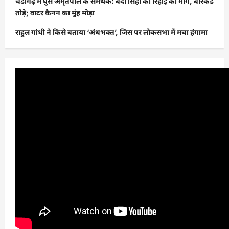
चंडीगढ़ में घुसे अमृतपाल के समर्थक: बंदी सिंहों की रिहाई की मांग, बैरिकेड
तोड़े; वाटर कैनन का मुंह मोड़ा
राहुल गांधी ने किसे बताया ‘अंधभक्त’, जिस पर लोकसभा में मचा हंगामा