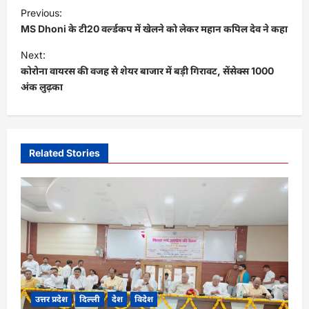
P
Previous:
o
MS Dhoni के टी20 वर्ल्‍डकप में खेलने को लेकर महान कप‍िल देव ने कहा
s
Next:
t
कोरोना वायरस की वजह से शेयर बाजार में बड़ी गिरावट, सेंसेक्स 1000
अंक लुढ़का
n
a
v
i
Related Stories
g
a
t
i
o
n
उत्तर प्रदेश
दिल्ली
देश
विदेश