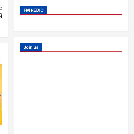
:
FM REDIO
ं
Join us