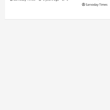
o
Sarvoday Times
n