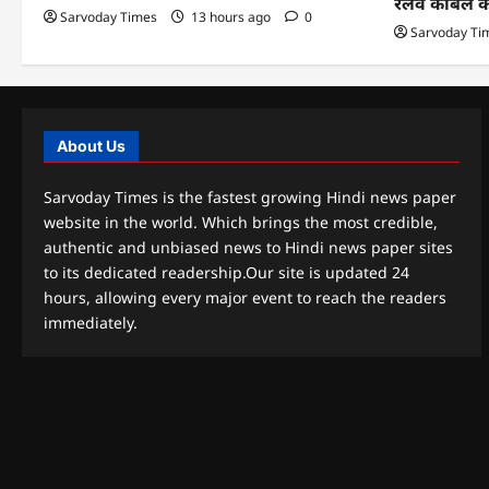
रेलवे केबिल 
Sarvoday Times
13 hours ago
0
Sarvoday Ti
About Us
Sarvoday Times is the fastest growing Hindi news paper
website in the world. Which brings the most credible,
authentic and unbiased news to Hindi news paper sites
to its dedicated readership.Our site is updated 24
hours, allowing every major event to reach the readers
immediately.