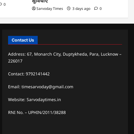
सुविधाएं
0
Sarvoday Times
3 days ago
0
Contact Us
Address: 67, Monarch City, Duptykheda, Para, Lucknow –
226017
Contact: 9792141442
Email: timesarvoday@gmail.com
Website: Sarvodaytimes.in
RNI No. – UPHIN/2011/38288