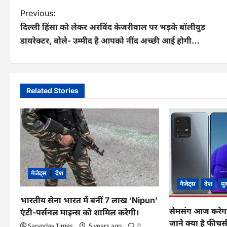
P
Previous:
दिल्ली हिंसा को लेकर अरविंद केजरीवाल पर भड़के बॉलीवुड
o
डायरेक्टर, बोले- उम्मीद है आपको नींद अच्छी आई होगी…
s
t
n
Related Stories
a
v
i
g
गैजेट्स
देश
a
गैजेट्स
देश
मु
t
भारतीय सेना भारत में बनीं 7 लाख ‘Nipun’
सैमसंग आज करेगा
एंटी-पर्सनल माइन्स को शामिल करेगी।
i
जाने क्या है फीच
Sarvoday Times
5 years ago
0