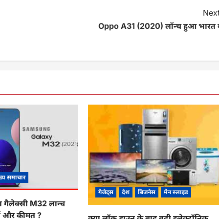
Next
Oppo A31 (2020) लॉन्च हुआ भारत मे
ख्य समाचार
गैजेट्स
देश
बिजनेस
मेन स्लाइड
 गैलेक्सी M32 लान्च
र्स और कीमत ?
क्या लॉक डाउन के बाद बढ़ी इलेक्ट्रॉनिक