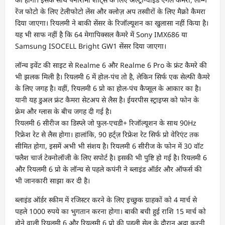
रेंज फोटो के लिए टेलीफोटो लेंस और क्लोज़ अप तस्वीरों के लिए मैक्रो कैमरा
दिया जाएगा। रियलमी ने बाकी सेंसर के रिजॉल्यूशन का खुलासा नहीं किया है।
यह भी साफ नहीं है कि 64 मेगापिक्सल कैमरे में Sony IMX686 या
Samsung ISOCELL Bright GW1 सेंसर दिया जाएगा।
लॉन्च इवेंट की साइट से Realme 6 और Realme 6 Pro के फ्रंट कैमरे की
भी झलक मिली है। रियलमी 6 में होल-पंच तो है, लेकिन सिर्फ एक सेल्फी कैमरे
के लिए जगह है। वहीं, रियलमी 6 प्रो का होल-पंच कैप्सूल के आकार का है।
यानी यह डुअल फ्रंट कैमरा सेटअप से लैस है। ईयरपीस स्ट्राइप्स को फोन के
फ्रेम और ग्लास के बीच जगह दी गई है।
रियलमी 6 सीरीज का डिस्प्ले जो फुल-एचडी+ रिजॉल्यूशन के साथ 90Hz
रिफ्रेश रेट से लैस होगा। हालांकि, 90 हर्ट्ज़ रिफ्रेश रेट सिर्फ प्रो वेरिएंट तक
सीमित होगा, इसमें अभी भी संशय है। रियलमी 6 सीरीज के फोन में 30 वॉट
फ्लैश चार्ज टेक्नोलॉजी के लिए सपोर्ट है। इसकी भी पुष्टि हो गई है। रियलमी 6
और रियलमी 6 प्रो के लॉन्च से पहले कपंनी ने ब्लाइंड ऑर्डर और ऑफर्स की
भी जानकारी साझा कर दी है।
ब्लाइंड ऑर्डर स्कीम में रजिस्टर करने के लिए इच्छुक ग्राहकों को 4 मार्च से
पहले 1000 रुपये का भुगतान करना होगा। बाकी बची हुई राशि 15 मार्च को
होने वाली रियलमी 6 और रियलमी 6 प्रो की पहली सेल के दौरान अदा करनी