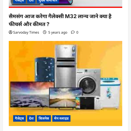
गैजेट्स
देश
मुख्य समाचार
सैमसंग आज करेगा गैलेक्सी M32 लान्च जाने क्या है
फीचर्स और कीमत ?
Sarvoday Times
5 years ago
0
गैजेट्स
देश
बिजनेस
मेन स्लाइड