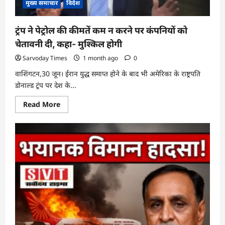
सीडीओ
मुख्य समाचार
विदेश
ट्रंप ने पेट्रोल की कीमतें कम न करने पर कंपनियों को
चेतावनी दी, कहा- मुश्किल होगी
Sarvoday Times
1 month ago
0
वाशिंगटन,30 जून। ईरान युद्ध समाप्त होने के बाद भी अमेरिका के राष्ट्रपति
डोनाल्ड ट्रंप पर देश के...
Read
Read More
more
about
ट्रंप
ने
पेट्रोल
की
कीमतें
कम
न
करने
पर
कंपनियों
को
चेतावनी
दी,
कहा-
मुश्किल