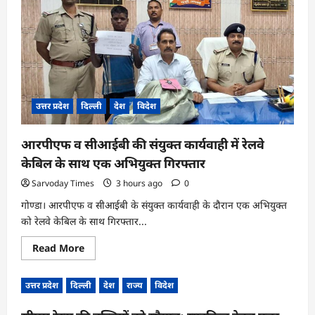
से
सीधे
संवाद,
सुझावों
के
आधार
पर
शासन
को
भेजी
उत्तर प्रदेश
दिल्ली
देश
विदेश
जाएंगी
संस्तुतियां
आरपीएफ व सीआईबी की संयुक्त कार्यवाही में रेलवे
केबिल के साथ एक अभियुक्त गिरफ्तार
Sarvoday Times
3 hours ago
0
गोण्डा। आरपीएफ व सीआईबी के संयुक्त कार्यवाही के दौरान एक अभियुक्त
को रेलवे केबिल के साथ गिरफ्तार...
Read
Read More
more
about
आरपीएफ
उत्तर प्रदेश
दिल्ली
देश
राज्य
विदेश
व
सीआईबी
की