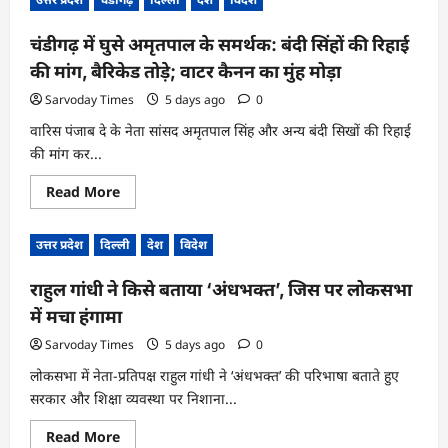
मातरम्
बात
के
अपमान
चंडीगढ़ में घुसे अमृतपाल के समर्थक: बंदी सिंहों की रिहाई
पर
मिलेगी
की मांग, बैरिकेड तोड़े; वाटर कैनन का मुंह मोड़ा
कितने
साल
की
Sarvoday Times
5 days ago
0
सजा,
सरकार
वारिस पंजाब दे के नेता सांसद अमृतपाल सिंह और अन्य बंदी सिखों की रिहाई
के
की मांग कर...
नए
कानून
से
Read
Read More
क्या-
more
क्या
about
बदल
चंडीगढ़
जाएगा
उत्तर प्रदेश
दिल्ली
देश
विदेश
में
घुसे
अमृतपाल
राहुल गांधी ने किसे बताया ‘अंधभक्त’, जिस पर लोकसभा
के
समर्थक:
में मचा हंगामा
बंदी
सिंहों
की
Sarvoday Times
5 days ago
0
रिहाई
की
लोकसभा में नेता-प्रतिपक्ष राहुल गांधी ने ‘अंधभक्त’ की परिभाषा बताते हुए
मांग,
सरकार और शिक्षा व्यवस्था पर निशाना...
बैरिकेड
तोड़े;
वाटर
Read
Read More
कैनन