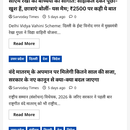
सीएम रेखा की बच्चियों को सौगात: साइकिल देकर पूछा-
संयुक्त
कार्यवाही
खुश हैं, छात्राएं बोलीं- यस मैम; ₹2500 पर कही ये बात
में
रेलवे
केबिल
Sarvoday Times
5 days ago
0
के
साथ
Delhi Vidya Vahini Scheme: दिल्ली के ईस्ट विनोद नगर में मुख्यमंत्री
एक
रेखा गुप्ता ने विद्या वाहिनी योजना...
अभियुक्त
गिरफ्तार
Read
Read More
more
about
सीएम
उत्तर प्रदेश
दिल्ली
देश
विदेश
रेखा
की
बच्चियों
वंदे मातरम् के अपमान पर मिलेगी कितने साल की सजा,
को
सौगात:
सरकार के नए कानून से क्या-क्या बदल जाएगा
साइकिल
देकर
पूछा-
Sarvoday Times
5 days ago
0
खुश
हैं,
राष्ट्रीय सम्मान (संशोधन) विधेयक, 2026 के जरिए सरकार ने पहली बार
छात्राएं
राष्ट्रगीत वंदे मातरम् को भी राष्ट्रीय...
बोलीं-
यस
मैम;
Read
Read More
₹2500
more
पर
about
कही
वंदे
ये
उत्तर प्रदेश
चंडीगढ़
दिल्ली
देश
विदेश