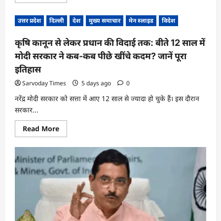
more
का
about
मुंह
राहुल
मोड़ा
उत्तर प्रदेश
दिल्ली
देश
मुख्य समाचार
मेन स्लाइड
विदेश
गांधी
ने
किसे
कृषि कानून से लेकर प्रधान की विदाई तक: बीते 12 साल में
बताया
‘अंधभक्त’,
मोदी सरकार ने कब-कब पीछे खींचे कदम? जानें पूरा
जिस
पर
इतिहास
लोकसभा
में
Sarvoday Times
मचा
5 days ago
0
हंगामा
नरेंद्र मोदी सरकार को सत्ता में आए 12 साल से ज्यादा हो चुके हैं। इस दौरान
सरकार...
Read
Read More
more
about
कृषि
कानून
से
लेकर
प्रधान
की
विदाई
तक:
बीते
12
साल