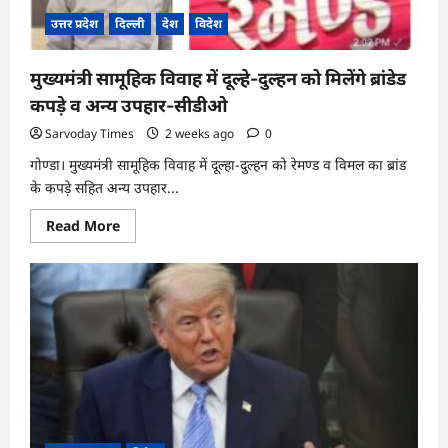
कुछ
ही
उत्तर प्रदेश
दिल्ली
देश
विदेश
घण्टों
में
किया
मुख्यमंत्री सामूहिक विवाह में दूल्हे-दुल्हन को मिलेंगे ब्रांडेड
गया
सफल
कपड़े व अन्य उपहार-सीडीओ
अनावरण01
अभियुक्त
Sarvoday Times
2 weeks ago
0
व
01
अभियुक्ता
गोण्डा। मुख्यमंत्री सामूहिक विवाह में दूल्हा-दुल्हन को रेमण्ड व विमल का ब्रांड
गिरफ्तार
के कपड़े सहित अन्य उपहार...
Read
Read More
more
about
मुख्यमंत्री
सामूहिक
विवाह
में
दूल्हे-
दुल्हन
को
मिलेंगे
ब्रांडेड
कपड़े
व
अन्य
उपहार-