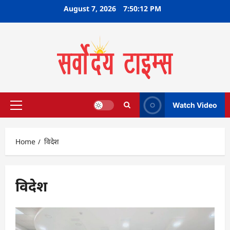
Skip
August 7, 2026
7:50:13 PM
to
content
Watch Video
Primary
Menu
Home
विदेश
विदेश