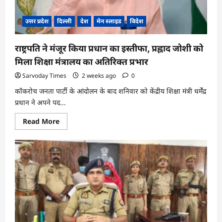
में
मोदी
सरकार
उत्तर प्रदेश
दिल्ली
देश
मेन स्लाइड
विदेश
ने
कब-
कब
पीछे
राष्ट्रपति ने मंजूर किया प्रधान का इस्तीफा, प्रह्लाद जोशी को
खींचे
कदम?
मिला शिक्षा मंत्रालय का अतिरिक्त प्रभार
जानें
पूरा
Sarvoday Times
2 weeks ago
0
इतिहास
कॉकरोच जनता पार्टी के आंदोलन के बाद शनिवार को केंद्रीय शिक्षा मंत्री धर्मेंद्र
प्रधान ने अपने पद...
Read
Read More
more
about
राष्ट्रपति
ने
मंजूर
किया
प्रधान
का
इस्तीफा,
प्रह्लाद
जोशी
को
मिला
शिक्षा