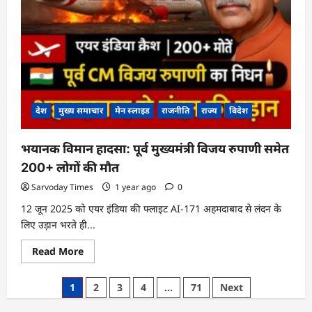
होगी
देश
मुख्य समाचार
मेन स्लाइड
राजनीति
राज्य
विदेश
भयानक विमान हादसा: पूर्व मुख्यमंत्री विजय रुपाणी समेत
200+ लोगों की मौत
Sarvoday Times
1 year ago
0
12 जून 2025 को एयर इंडिया की फ्लाइट AI-171 अहमदाबाद से लंदन के
लिए उड़ान भरते ही...
Read
Read More
more
about
भयानक
Posts
1
2
3
4
…
71
Next
विमान
हादसा:
pagination
पूर्व