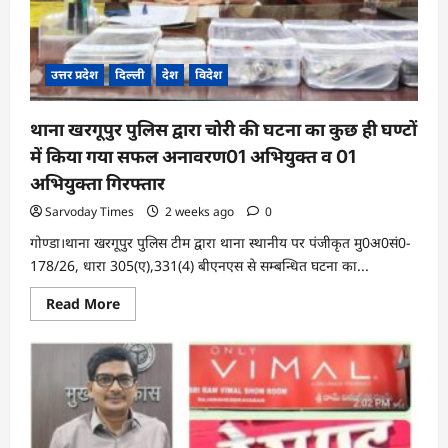
मंत्रालय
का
अतिरिक्त
प्रभार
उत्तर प्रदेश
दिल्ली
देश
विदेश
थाना खरगूपुर पुलिस द्वारा चोरी की घटना का कुछ ही घण्टों
में किया गया सफल अनावरण01 अभियुक्त व 01
अभियुक्ता गिरफ्तार
Sarvoday Times
2 weeks ago
0
गोण्डा।थाना खरगूपुर पुलिस टीम द्वारा थाना स्थानीय पर पंजीकृत मु0अ0सं0-
178/26, धारा 305(ए),331(4) बीएनएस से सम्बन्धित घटना का...
Read
Read More
more
about
थाना
खरगूपुर
पुलिस
द्वारा
चोरी
की
घटना
का