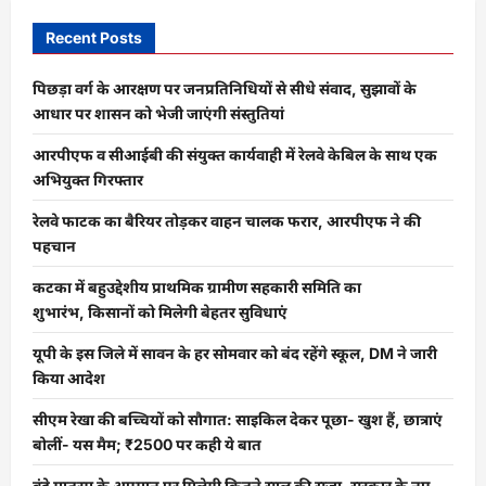
मुख्यमंत्री
विजय
Recent Posts
रुपाणी
समेत
200+
लोगों
पिछड़ा वर्ग के आरक्षण पर जनप्रतिनिधियों से सीधे संवाद, सुझावों के
की
आधार पर शासन को भेजी जाएंगी संस्तुतियां
मौत
आरपीएफ व सीआईबी की संयुक्त कार्यवाही में रेलवे केबिल के साथ एक
अभियुक्त गिरफ्तार
रेलवे फाटक का बैरियर तोड़कर वाहन चालक फरार, आरपीएफ ने की
पहचान
कटका में बहुउद्देशीय प्राथमिक ग्रामीण सहकारी समिति का
शुभारंभ, किसानों को मिलेगी बेहतर सुविधाएं
यूपी के इस जिले में सावन के हर सोमवार को बंद रहेंगे स्कूल, DM ने जारी
किया आदेश
सीएम रेखा की बच्चियों को सौगात: साइकिल देकर पूछा- खुश हैं, छात्राएं
बोलीं- यस मैम; ₹2500 पर कही ये बात
वंदे मातरम् के अपमान पर मिलेगी कितने साल की सजा, सरकार के नए