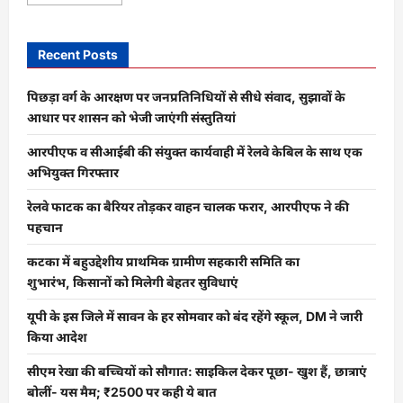
more
about
उत्तराखंड:
ज्वेलर्स
लूट
Recent Posts
मामले
में
पुलिस
पिछड़ा वर्ग के आरक्षण पर जनप्रतिनिधियों से सीधे संवाद, सुझावों के
ने
लुटेरों
आधार पर शासन को भेजी जाएंगी संस्तुतियां
की
कुंडली
आरपीएफ व सीआईबी की संयुक्त कार्यवाही में रेलवे केबिल के साथ एक
की
तैयार,अब
अभियुक्त गिरफ्तार
गिरफ्तारी
की
बारी
रेलवे फाटक का बैरियर तोड़कर वाहन चालक फरार, आरपीएफ ने की
पहचान
कटका में बहुउद्देशीय प्राथमिक ग्रामीण सहकारी समिति का
शुभारंभ, किसानों को मिलेगी बेहतर सुविधाएं
यूपी के इस जिले में सावन के हर सोमवार को बंद रहेंगे स्कूल, DM ने जारी
किया आदेश
सीएम रेखा की बच्चियों को सौगात: साइकिल देकर पूछा- खुश हैं, छात्राएं
बोलीं- यस मैम; ₹2500 पर कही ये बात