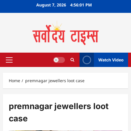
Skip
August 7, 2026
4:56:01 PM
to
content
Watch Video
Primary
Menu
Home
premnagar jewellers loot case
premnagar jewellers loot
case