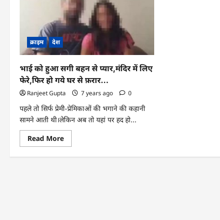
क्राइम
देश
भाई को हुआ सगी बहन से प्यार,मंदिर में लिए
फेरे,फिर हो गये घर से फ़रार…
Ranjeet Gupta
7 years ago
0
पहले तो सिर्फ प्रेमी-प्रेमिकाओं की भगाने की कहानी
सामने आती थी।लेकिन अब तो यहां पर हद हो...
Read
Read More
more
about
भाई
को
हुआ
सगी
बहन
से
प्यार,मंदिर
में
लिए