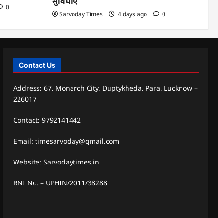
सुविधाएं
0
Sarvoday Times
4 days ago
0
Contact Us
Address: 67, Monarch City, Duptykheda, Para, Lucknow –
226017
Contact: 9792141442
Email: timesarvoday@gmail.com
Website: Sarvodaytimes.in
RNI No. – UPHIN/2011/38288