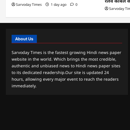
रेलवे केबिल 
Sarvoday Times
1 day ago
0
Sarvoday Ti
About Us
Sarvoday Times is the fastest growing Hindi news paper
website in the world. Which brings the most credible,
authentic and unbiased news to Hindi news paper sites
to its dedicated readership.Our site is updated 24
hours, allowing every major event to reach the readers
immediately.