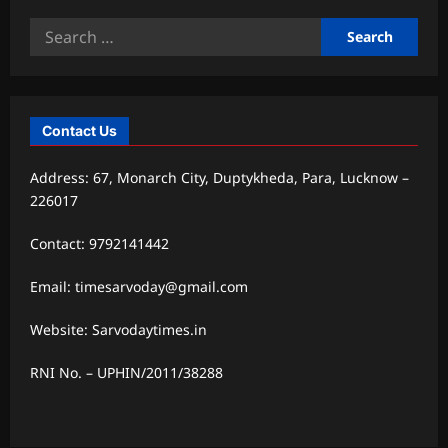
Search
for:
Contact Us
Address: 67, Monarch City, Duptykheda, Para, Lucknow –
226017
Contact: 9792141442
Email: timesarvoday@gmail.com
Website: Sarvodaytimes.in
RNI No. – UPHIN/2011/38288