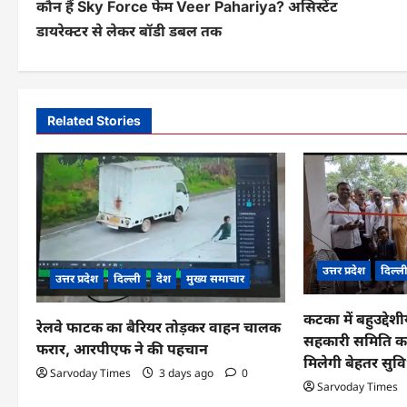
कौन हैं Sky Force फेम Veer Pahariya? असिस्टेंट
o
डायरेक्टर से लेकर बॉडी डबल तक
s
t
n
Related Stories
a
v
i
g
उत्तर प्रदेश
दिल्ल
a
उत्तर प्रदेश
दिल्ली
देश
मुख्य समाचार
t
कटका में बहुउद्देश
रेलवे फाटक का बैरियर तोड़कर वाहन चालक
i
सहकारी समिति का
फरार, आरपीएफ ने की पहचान
मिलेगी बेहतर सुवि
o
Sarvoday Times
3 days ago
0
Sarvoday Times