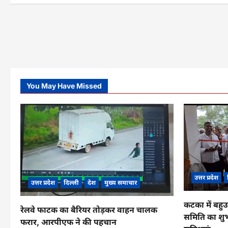
n
You May Have Missed
उत्तर प्रदेश
उत्तर प्रदेश
दिल्ली
देश
मुख्य समाचार
कटका में बहुउ
रेलवे फाटक का बैरियर तोड़कर वाहन चालक
समिति का शुभ
फरार, आरपीएफ ने की पहचान