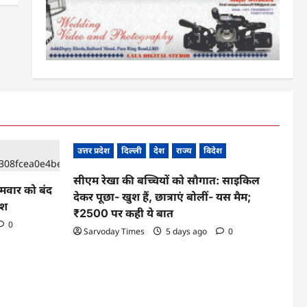
उत्तर प्रदेश
दिल्ली
देश
राज्य
विदेश
सीएम रेखा की बच्चियों को सौगात: साइकिल
ोमवार को बंद
देकर पूछा- खुश हैं, छात्राएं बोलीं- यस मैम;
ेश
₹2500 पर कही ये बात
0
Sarvoday Times
5 days ago
0