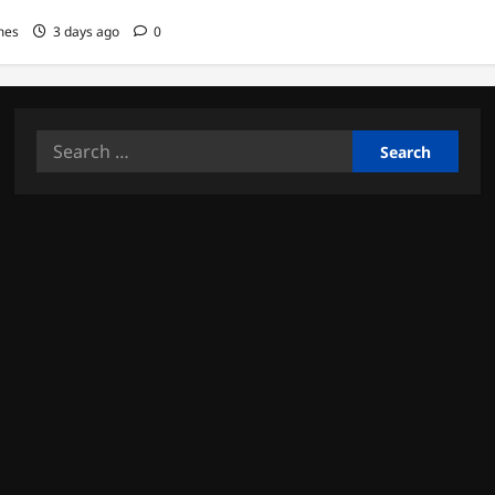
mes
3 days ago
0
Search
for: