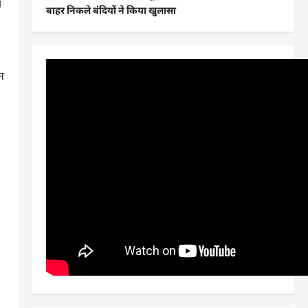
त
बाहर निकले बंदियों ने किया खुलासा
चन