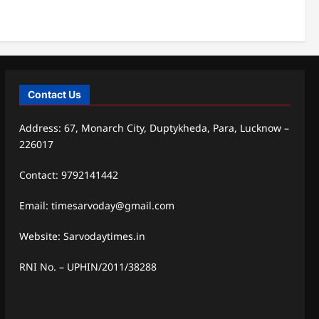
Contact Us
Address: 67, Monarch City, Duptykheda, Para, Lucknow –
226017
Contact: 9792141442
Email: timesarvoday@gmail.com
Website: Sarvodaytimes.in
RNI No. – UPHIN/2011/38288