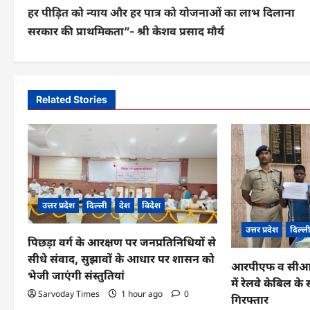
हर पीड़ित को न्याय और हर पात्र को योजनाओं का लाभ दिलाना
o
सरकार की प्राथमिकता”- श्री केशव प्रसाद मौर्य
s
t
n
Related Stories
a
v
i
g
उत्तर प्रदेश
दिल्ली
देश
विदेश
a
उत्तर प्रदेश
दिल्ल
पिछड़ा वर्ग के आरक्षण पर जनप्रतिनिधियों से
t
सीधे संवाद, सुझावों के आधार पर शासन को
आरपीएफ व सीआईबी
i
भेजी जाएंगी संस्तुतियां
में रेलवे केबिल 
o
Sarvoday Times
1 hour ago
0
गिरफ्तार