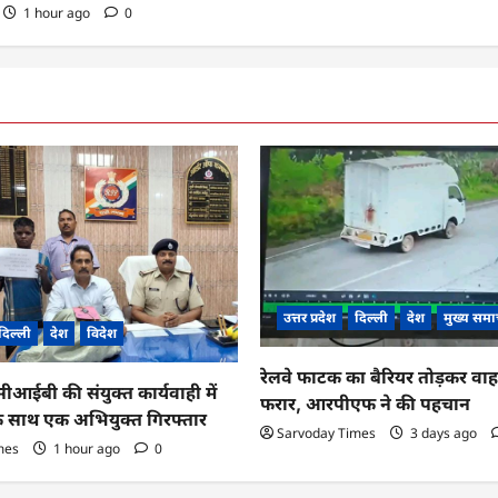
1 hour ago
0
उत्तर प्रदेश
दिल्ली
देश
मुख्य समा
दिल्ली
देश
विदेश
रेलवे फाटक का बैरियर तोड़कर व
ईबी की संयुक्त कार्यवाही में
फरार, आरपीएफ ने की पहचान
के साथ एक अभियुक्त गिरफ्तार
Sarvoday Times
3 days ago
mes
1 hour ago
0