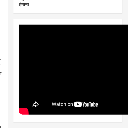
हंगामा
,
ा
ा
।