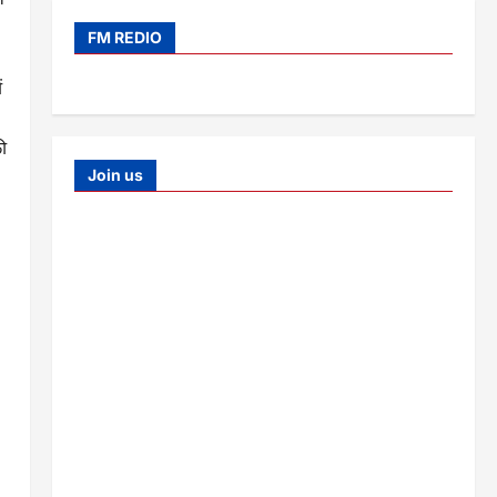
FM REDIO
ं
की
Join us