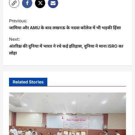
P
Previous:
o
जामिया और AMU के बाद लखनऊ के नदवा कॉलेज में भी भड़की हिंसा
s
Next:
t
अंतरिक्ष की दुनिया में भारत ने रचे कई इतिहास, दुनिया ने माना ISRO का
लोहा
n
a
v
i
Related Stories
g
a
t
i
o