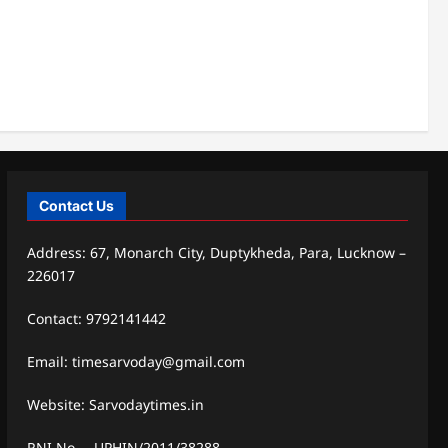
Contact Us
Address: 67, Monarch City, Duptykheda, Para, Lucknow –
226017
Contact: 9792141442
Email: timesarvoday@gmail.com
Website: Sarvodaytimes.in
RNI No. – UPHIN/2011/38288