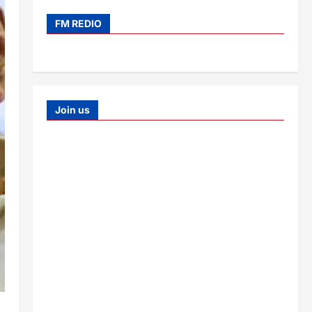
FM REDIO
Join us