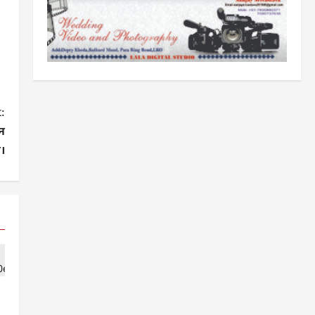
:
शन
।