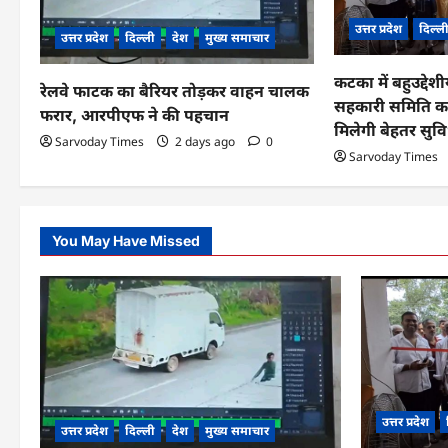
g
उत्तर प्रदेश
दिल्ल
a
उत्तर प्रदेश
दिल्ली
देश
मुख्य समाचार
t
कटका में बहुउद्देश
रेलवे फाटक का बैरियर तोड़कर वाहन चालक
i
सहकारी समिति का
फरार, आरपीएफ ने की पहचान
मिलेगी बेहतर सुवि
o
Sarvoday Times
2 days ago
0
Sarvoday Times
n
You May Have Missed
उत्तर प्रदेश
उत्तर प्रदेश
दिल्ली
देश
मुख्य समाचार