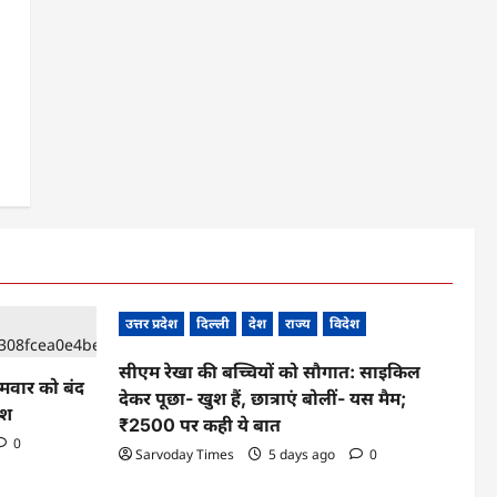
उत्तर प्रदेश
दिल्ली
देश
राज्य
विदेश
सीएम रेखा की बच्चियों को सौगात: साइकिल
ोमवार को बंद
देकर पूछा- खुश हैं, छात्राएं बोलीं- यस मैम;
ेश
₹2500 पर कही ये बात
0
Sarvoday Times
5 days ago
0