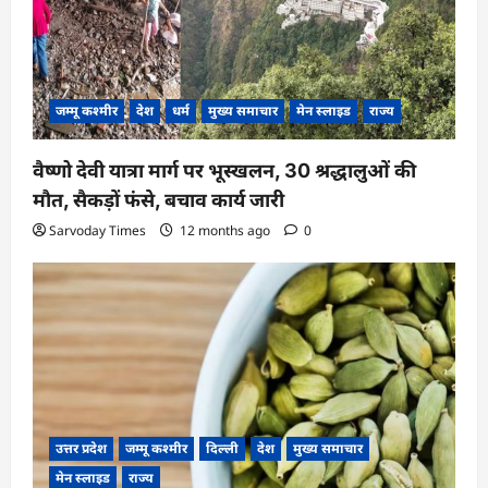
n
जम्मू कश्मीर
देश
धर्म
मुख्य समाचार
मेन स्लाइड
राज्य
वैष्णो देवी यात्रा मार्ग पर भूस्खलन, 30 श्रद्धालुओं की
मौत, सैकड़ों फंसे, बचाव कार्य जारी
Sarvoday Times
12 months ago
0
उत्तर प्रदेश
जम्मू कश्मीर
दिल्ली
देश
मुख्य समाचार
मेन स्लाइड
राज्य