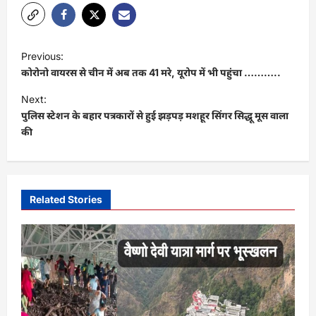
P
Previous:
o
कोरोनो वायरस से चीन में अब तक 41 मरे, यूरोप में भी पहुंचा ………..
s
Next:
t
पुलिस स्टेशन के बहार पत्रकारों से हुई झड़पड़ मशहूर सिंगर सिद्धू मूस वाला
की
n
a
v
i
Related Stories
g
a
t
i
o