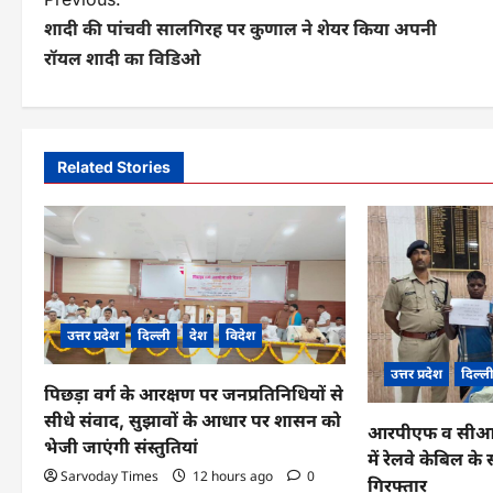
P
शादी की पांचवी सालगिरह पर कुणाल ने शेयर किया अपनी
o
रॉयल शादी का विडिओ
s
t
n
Related Stories
a
v
i
g
उत्तर प्रदेश
दिल्ली
देश
विदेश
a
उत्तर प्रदेश
दिल्ल
पिछड़ा वर्ग के आरक्षण पर जनप्रतिनिधियों से
t
सीधे संवाद, सुझावों के आधार पर शासन को
आरपीएफ व सीआईबी
i
भेजी जाएंगी संस्तुतियां
में रेलवे केबिल 
o
Sarvoday Times
12 hours ago
0
गिरफ्तार