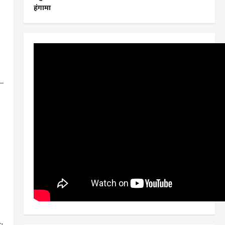
हंगामा
: