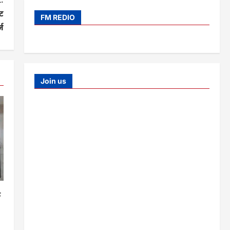
ीट
FM REDIO
ज
Join us
क