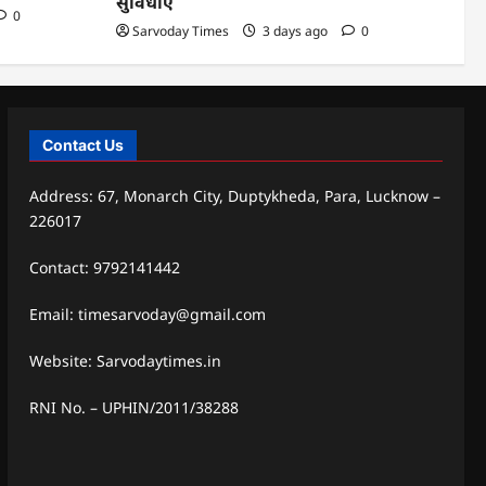
सुविधाएं
0
Sarvoday Times
3 days ago
0
Contact Us
Address: 67, Monarch City, Duptykheda, Para, Lucknow –
226017
Contact: 9792141442
Email: timesarvoday@gmail.com
Website: Sarvodaytimes.in
RNI No. – UPHIN/2011/38288