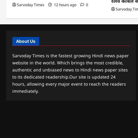
रेलवे केबिल 
Sarvoday Times
12 hours ago
0
Sarvoday Ti
About Us
Sarvoday Times is the fastest growing Hindi news paper
website in the world. Which brings the most credible,
authentic and unbiased news to Hindi news paper sites
to its dedicated readership.Our site is updated 24
hours, allowing every major event to reach the readers
immediately.