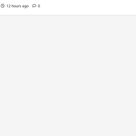
12 hours ago
0