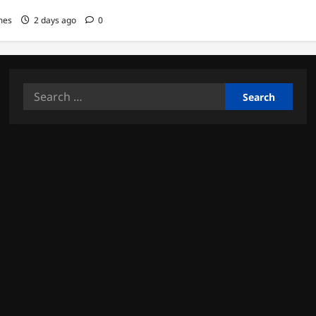
mes
2 days ago
0
Search
for: