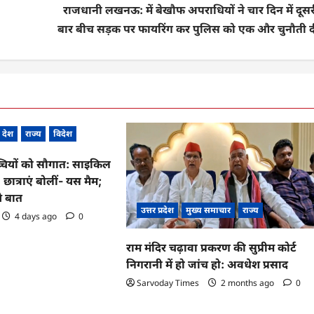
राजधानी लखनऊ: में बेखौफ अपराधियों ने चार दिन में दूस
बार बीच सड़क पर फायरिंग कर पुलिस को एक और चुनौती द
देश
राज्य
विदेश
्चियों को सौगात: साइकिल
, छात्राएं बोलीं- यस मैम;
े बात
उत्तर प्रदेश
मुख्य समाचार
राज्य
4 days ago
0
राम मंदिर चढ़ावा प्रकरण की सुप्रीम कोर्ट
निगरानी में हो जांच हो: अवधेश प्रसाद
Sarvoday Times
2 months ago
0