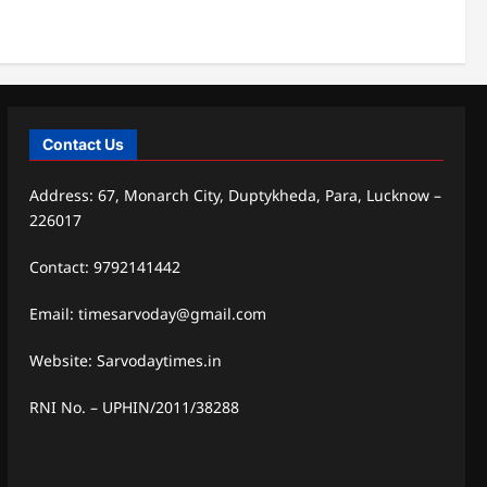
Contact Us
Address: 67, Monarch City, Duptykheda, Para, Lucknow –
226017
Contact: 9792141442
Email: timesarvoday@gmail.com
Website: Sarvodaytimes.in
RNI No. – UPHIN/2011/38288