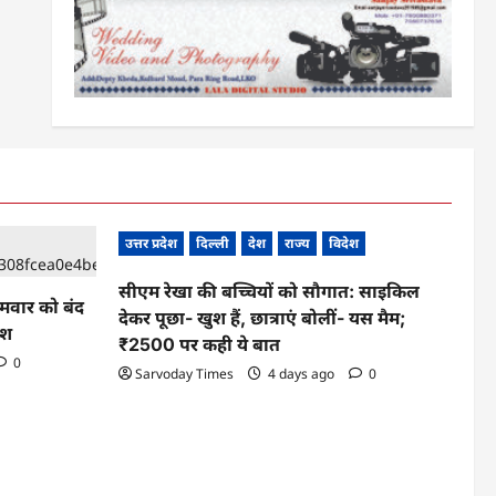
उत्तर प्रदेश
दिल्ली
देश
राज्य
विदेश
सीएम रेखा की बच्चियों को सौगात: साइकिल
ोमवार को बंद
देकर पूछा- खुश हैं, छात्राएं बोलीं- यस मैम;
ेश
₹2500 पर कही ये बात
0
Sarvoday Times
4 days ago
0