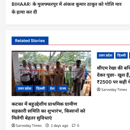
BIHAAR: के मुजफ्फरपुर में अंकज कुमार ठाकुर को गोलि मार
o
के हत्या कर दी
s
t
n
Related Stories
a
उत्तर प्रदेश
दिल्ली
v
सीएम रेखा की बच
i
देकर पूछा- खुश हैं
g
₹2500 पर कही य
उत्तर प्रदेश
दिल्ली
देश
राज्य
a
Sarvoday Times
t
कटका में बहुउद्देशीय प्राथमिक ग्रामीण
i
सहकारी समिति का शुभारंभ, किसानों को
मिलेगी बेहतर सुविधाएं
o
Sarvoday Times
2 days ago
0