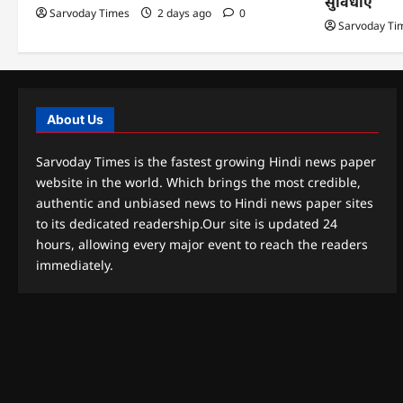
सुविधाएं
Sarvoday Times
2 days ago
0
Sarvoday Ti
About Us
Sarvoday Times is the fastest growing Hindi news paper
website in the world. Which brings the most credible,
authentic and unbiased news to Hindi news paper sites
to its dedicated readership.Our site is updated 24
hours, allowing every major event to reach the readers
immediately.