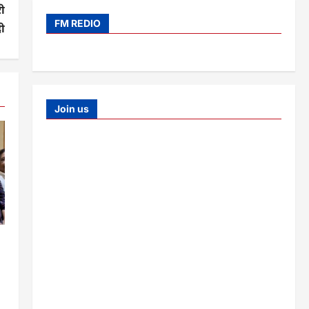
री
FM REDIO
ी
Join us