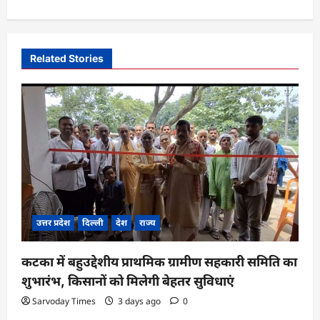
v
i
g
Related Stories
a
t
i
o
n
उत्तर प्रदेश
दिल्ली
देश
राज्य
कटका में बहुउद्देशीय प्राथमिक ग्रामीण सहकारी समिति का
शुभारंभ, किसानों को मिलेगी बेहतर सुविधाएं
Sarvoday Times
3 days ago
0