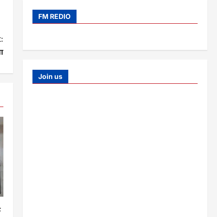
FM REDIO
:
ा
Join us
क