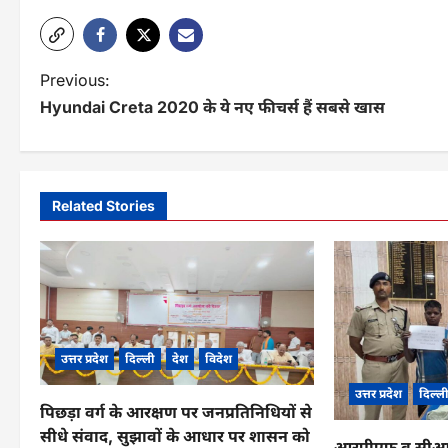
P
Previous:
Hyundai Creta 2020 के ये नए फीचर्स हैं सबसे खास
o
s
t
Related Stories
n
a
v
i
उत्तर प्रदेश
दिल्ली
देश
विदेश
g
उत्तर प्रदेश
दिल्ल
a
पिछड़ा वर्ग के आरक्षण पर जनप्रतिनिधियों से
सीधे संवाद, सुझावों के आधार पर शासन को
t
आरपीएफ व सीआईबी