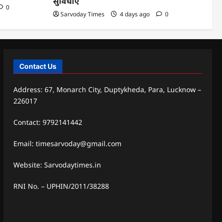
सुविधाएं
0
Sarvoday Times
4 days ago
0
Contact Us
Address: 67, Monarch City, Duptykheda, Para, Lucknow –
226017
Contact: 9792141442
Email: timesarvoday@gmail.com
Website: Sarvodaytimes.in
RNI No. – UPHIN/2011/38288