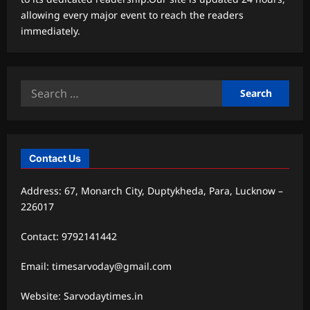
allowing every major event to reach the readers
immediately.
Search
for:
Contact Us
Address: 67, Monarch City, Duptykheda, Para, Lucknow –
226017
Contact: 9792141442
Email: timesarvoday@gmail.com
Website: Sarvodaytimes.in