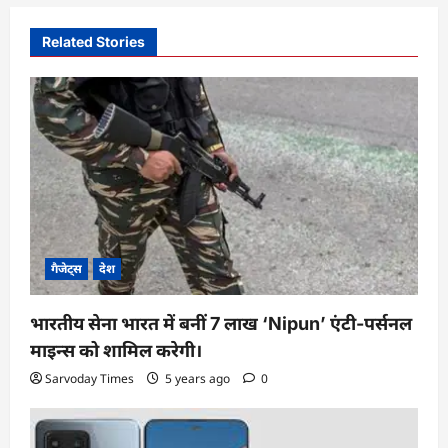
v
i
Related Stories
g
a
t
i
o
n
गैजेट्स
देश
भारतीय सेना भारत में बनीं 7 लाख ‘Nipun’ एंटी-पर्सनल
माइन्स को शामिल करेगी।
Sarvoday Times
5 years ago
0