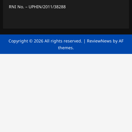
RNI No. – UPHIN/2011/38288
Copyright © 2026 All rights reserved.
|
ReviewNews
by AF
themes.