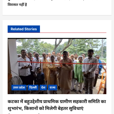
विरासत नहीं है
a
v
i
Related Stories
g
a
t
i
o
n
उत्तर प्रदेश
दिल्ली
देश
राज्य
कटका में बहुउद्देशीय प्राथमिक ग्रामीण सहकारी समिति का
शुभारंभ, किसानों को मिलेगी बेहतर सुविधाएं