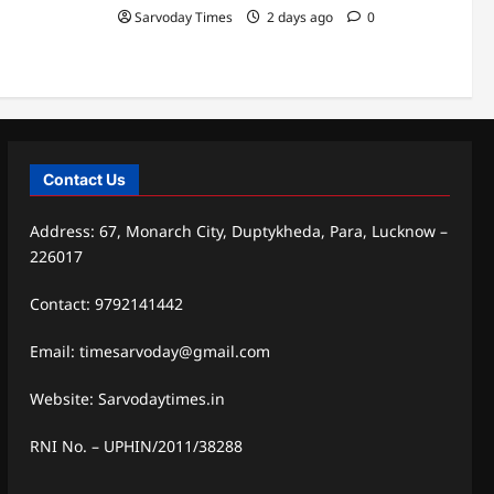
Sarvoday Times
2 days ago
0
Contact Us
Address: 67, Monarch City, Duptykheda, Para, Lucknow –
226017
Contact: 9792141442
Email: timesarvoday@gmail.com
Website: Sarvodaytimes.in
RNI No. – UPHIN/2011/38288