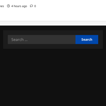
mes
4 hours ago
0
Search
for: