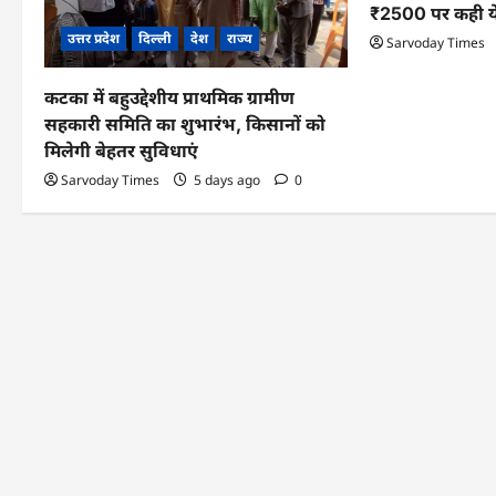
₹2500 पर कही य
a
उत्तर प्रदेश
दिल्ली
देश
राज्य
Sarvoday Times
t
i
कटका में बहुउद्देशीय प्राथमिक ग्रामीण
सहकारी समिति का शुभारंभ, किसानों को
o
मिलेगी बेहतर सुविधाएं
n
Sarvoday Times
5 days ago
0