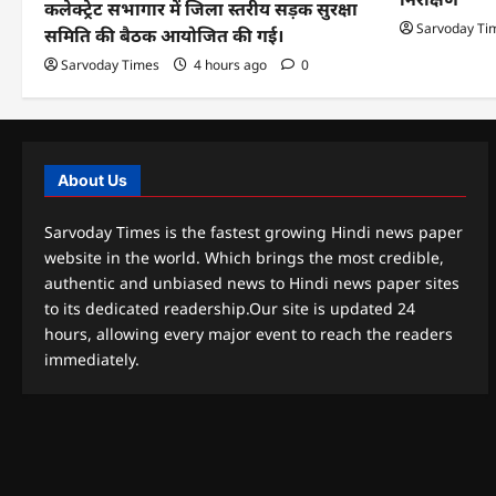
कलेक्ट्रेट सभागार में जिला स्तरीय सड़क सुरक्षा
Sarvoday Ti
समिति की बैठक आयोजित की गई।
Sarvoday Times
4 hours ago
0
About Us
Sarvoday Times is the fastest growing Hindi news paper
website in the world. Which brings the most credible,
authentic and unbiased news to Hindi news paper sites
to its dedicated readership.Our site is updated 24
hours, allowing every major event to reach the readers
immediately.