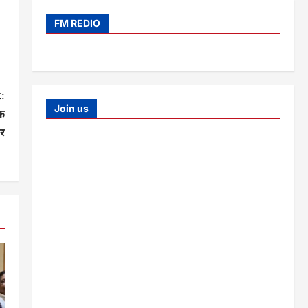
FM REDIO
:
Join us
एक
र