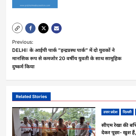
P
Previous:
DELHI: के आईपी पार्क ”इन्द्रप्रस्थ पार्क” में दो युवकों ने
o
मानसिक रूप से कमजोर 20 वर्षीय युवती के साथ सामूहिक
s
दुष्कर्म किया
t
n
a
Related Stories
v
उत्तर प्रदेश
दिल्ली
i
सीएम रेखा की बच
g
देकर पूछा- खुश हैं