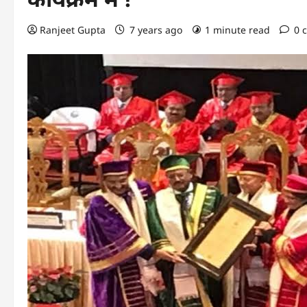
Ranjeet Gupta
7 years ago
1 minute read
0 