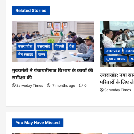
n
Related Stories
a
v
i
उत्तर प्रदेश
उत्तराखंड
दिल्ली
देश
g
उत्तर प्रदेश
उत्तरा
मेन स्लाइड
राज्य
मुख्य समाचार
रा
a
मुख्यमंत्री ने पंचायतीराज विभाग के कार्यां की
t
उत्तराखंड: नया सा
समीक्षा की
परिवारों के लिए
i
Sarvoday Times
7 months ago
0
Sarvoday Times
o
n
You May Have Missed