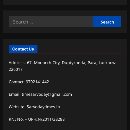
Search
for:
Contact Us
Address: 67, Monarch City, Duptykheda, Para, Lucknow –
226017
Contact: 9792141442
Email: timesarvoday@gmail.com
Website: Sarvodaytimes.in
RNI No. – UPHIN/2011/38288