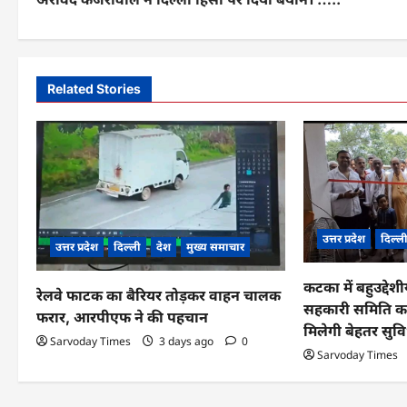
o
s
t
Related Stories
n
a
v
i
g
उत्तर प्रदेश
दिल्ल
उत्तर प्रदेश
दिल्ली
देश
मुख्य समाचार
a
कटका में बहुउद्देश
रेलवे फाटक का बैरियर तोड़कर वाहन चालक
t
सहकारी समिति का
फरार, आरपीएफ ने की पहचान
मिलेगी बेहतर सुवि
i
Sarvoday Times
3 days ago
0
Sarvoday Times
o
n