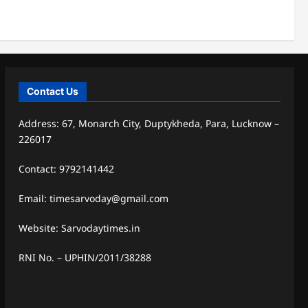
Contact Us
Address: 67, Monarch City, Duptykheda, Para, Lucknow –
226017
Contact: 9792141442
Email: timesarvoday@gmail.com
Website: Sarvodaytimes.in
RNI No. – UPHIN/2011/38288