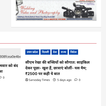
उत्तर प्रदेश
दिल्ली
देश
राज्य
विदेश
सीएम रेखा की बच्चियों को सौगात: साइकिल
ोमवार को बंद
देकर पूछा- खुश हैं, छात्राएं बोलीं- यस मैम;
ेश
₹2500 पर कही ये बात
0
Sarvoday Times
5 days ago
0