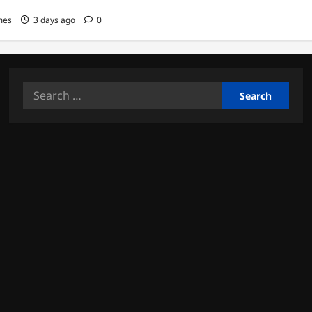
mes
3 days ago
0
Search
for: