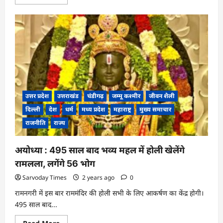
more
about
19
मार्च
का
राशिफल:
इन
राशि
वालों
के
लिए
दिन
रहेगा
सुख
उत्तर प्रदेश
उत्तराखंड
चंडीगढ़
जम्मू कश्मीर
जीवन शैली
समृद्धि
भरा
दिल्ली
देश
धर्म
मध्य प्रदेश
महाराष्ट्र
मुख्य समाचार
राजनीति
राज्य
अयोध्या : 495 साल बाद भव्य महल में होली खेलेंगे
रामलला, लगेंगे 56 भोग
Sarvoday Times
2 years ago
0
रामनगरी में इस बार राममंदिर की होली सभी के लिए आकर्षण का केंद्र होगी।
495 साल बाद...
Read