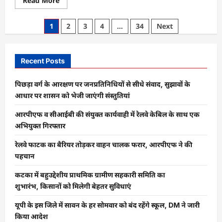
Read More
more
about
अयोध्या
Posts
1
2
3
4
…
34
Next
:
495
pagination
साल
बाद
भव्य
Recent Posts
महल
में
होली
खेलेंगे
पिछड़ा वर्ग के आरक्षण पर जनप्रतिनिधियों से सीधे संवाद, सुझावों के
रामलला,
आधार पर शासन को भेजी जाएंगी संस्तुतियां
लगेंगे
56
भोग
आरपीएफ व सीआईबी की संयुक्त कार्यवाही में रेलवे केबिल के साथ एक
अभियुक्त गिरफ्तार
रेलवे फाटक का बैरियर तोड़कर वाहन चालक फरार, आरपीएफ ने की
पहचान
कटका में बहुउद्देशीय प्राथमिक ग्रामीण सहकारी समिति का
शुभारंभ, किसानों को मिलेगी बेहतर सुविधाएं
यूपी के इस जिले में सावन के हर सोमवार को बंद रहेंगे स्कूल, DM ने जारी
किया आदेश