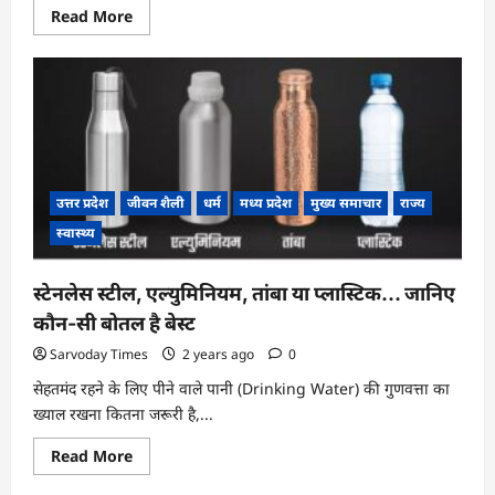
Read
Read More
more
about
हनुमानगढ़ी
में
पहली
बार
जारी
हुई
दर्शन
की
समय
सारणी
उत्तर प्रदेश
जीवन शैली
धर्म
मध्य प्रदेश
मुख्य समाचार
राज्य
स्वास्थ्य
स्टेनलेस स्टील, एल्युमिनियम, तांबा या प्लास्टिक… जानिए
कौन-सी बोतल है बेस्ट
Sarvoday Times
2 years ago
0
सेहतमंद रहने के लिए पीने वाले पानी (Drinking Water) की गुणवत्ता का
ख्याल रखना कितना जरूरी है,...
Read
Read More
more
about