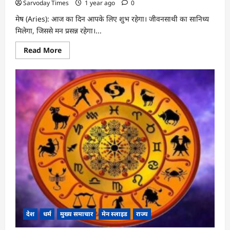
Sarvoday Times
1 year ago
0
मेष (Aries): आज का दिन आपके लिए शुभ रहेगा। जीवनसाथी का सानिध्य
मिलेगा, जिससे मन प्रसन्न रहेगा।...
Read
Read More
more
about
आज
का
राशिफल:
17
मार्च
2025
देश
धर्म
मुख्य समाचार
मेन स्लाइड
राज्य