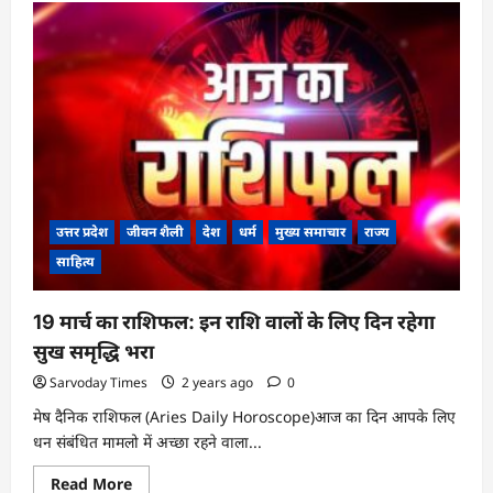
स्टेनलेस
स्टील,
एल्युमिनियम,
तांबा
या
प्लास्टिक…
जानिए
कौन-
सी
बोतल
है
बेस्ट
उत्तर प्रदेश
जीवन शैली
देश
धर्म
मुख्य समाचार
राज्य
साहित्य
19 मार्च का राशिफल: इन राशि वालों के लिए दिन रहेगा
सुख समृद्धि भरा
Sarvoday Times
2 years ago
0
मेष दैनिक राशिफल (Aries Daily Horoscope)आज का दिन आपके लिए
धन संबंधित मामलो में अच्छा रहने वाला...
Read
Read More