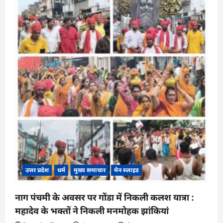
यात्रा
मार्ग
पर
भूस्खलन,
30
श्रद्धालुओं
की
मौत,
सैकड़ों
फंसे,
बचाव
कार्य
जारी
उत्तर प्रदेश
धर्म
मुख्य समाचार
मेन स्लाइड
नाग पंचमी के अवसर पर गोंडा में निकली कलश यात्रा :
महादेव के भक्तों ने निकली मनमोहक झांकियां