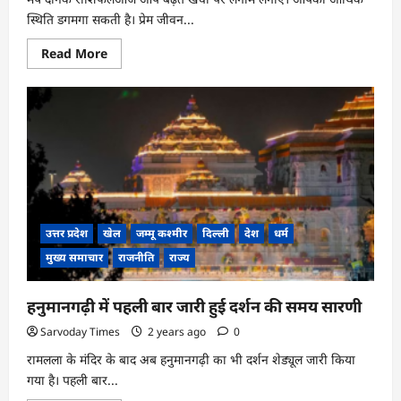
स्थिति डगमगा सकती है। प्रेम जीवन...
Read
Read More
more
about
4
मई
का
राशिफल:
इन
राशि
वालों
को
हो
सकती
है
धन
उत्तर प्रदेश
खेल
जम्मू कश्मीर
दिल्ली
देश
धर्म
हानि
मुख्य समाचार
राजनीति
राज्य
हनुमानगढ़ी में पहली बार जारी हुई दर्शन की समय सारणी
Sarvoday Times
2 years ago
0
रामलला के मंदिर के बाद अब हनुमानगढ़ी का भी दर्शन शेड्यूल जारी किया
गया है। पहली बार...