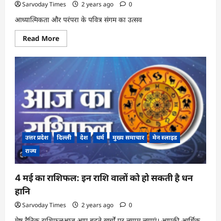
Sarvoday Times
2 years ago
0
आध्यात्मिकता और परंपरा के पवित्र संगम का उत्सव
Read
Read More
more
about
सावन
में
शिव:
आदिशक्ति
और
अनंत
की
उपासना
उत्तर प्रदेश
दिल्ली
देश
धर्म
मुख्य समाचार
मेन स्लाइड
राज्य
4 मई का राशिफल: इन राशि वालों को हो सकती है धन
हानि
Sarvoday Times
2 years ago
0
मेष दैनिक राशिफलआज आप बढ़ते खर्चों पर लगाम लगाएं। आपकी आर्थिक