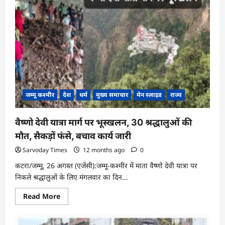
जम्मू कश्मीर
देश
धर्म
मुख्य समाचार
मेन स्लाइड
राज्य
वैष्णो देवी यात्रा मार्ग पर भूस्खलन, 30 श्रद्धालुओं की
मौत, सैकड़ों फंसे, बचाव कार्य जारी
Sarvoday Times
12 months ago
0
कटरा/जम्मू, 26 अगस्त (एजेंसी):जम्मू-कश्मीर में माता वैष्णो देवी यात्रा पर
निकले श्रद्धालुओं के लिए मंगलवार का दिन...
Read
Read More
more
about
वैष्णो
देवी