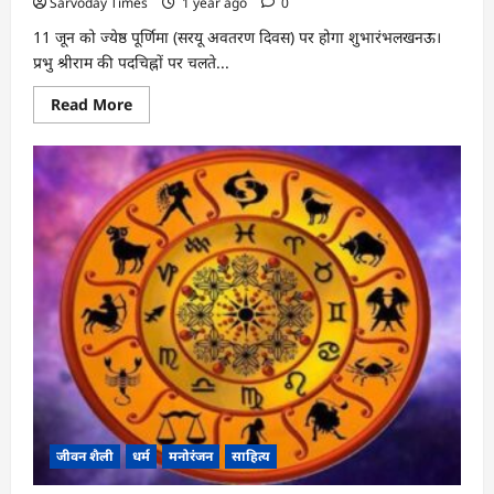
Sarvoday Times
1 year ago
0
11 जून को ज्येष्ठ पूर्णिमा (सरयू अवतरण दिवस) पर होगा शुभारंभलखनऊ।
प्रभु श्रीराम की पदचिह्नों पर चलते...
Read
Read More
more
about
अयोध्या
से
बक्सर
तक
निकलेगी
‘रघुभूमि
से
तपोभूमि’
यात्रा
जीवन शैली
धर्म
मनोरंजन
साहित्य