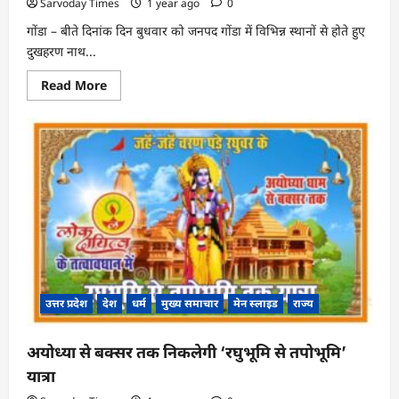
Sarvoday Times
1 year ago
0
गोंडा – बीते दिनांक दिन बुधवार को जनपद गोंडा में विभिन्न स्थानों से होते हुए
दुखहरण नाथ...
Read
Read More
more
about
नाग
पंचमी
के
अवसर
पर
गोंडा
में
निकली
कलश
यात्रा
:
महादेव
के
भक्तों
ने
उत्तर प्रदेश
देश
धर्म
मुख्य समाचार
मेन स्लाइड
राज्य
निकली
मनमोहक
झांकियां
अयोध्या से बक्सर तक निकलेगी ‘रघुभूमि से तपोभूमि’
यात्रा