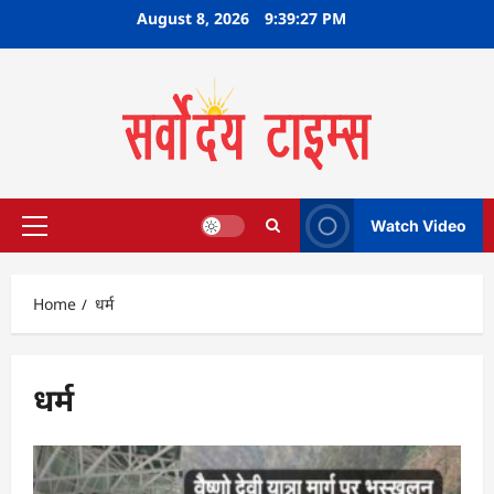
Skip
August 8, 2026
9:39:28 PM
to
content
Watch Video
Primary
Menu
Home
धर्म
धर्म