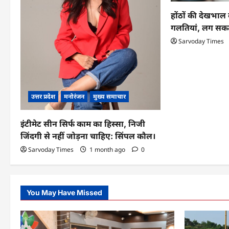
t
होंठों की देखभाल 
गलतियां, लग सकत
i
Sarvoday Times
o
n
उत्तर प्रदेश
मनोरंजन
मुख्य समाचार
इंटीमेट सीन सिर्फ काम का हिस्सा, निजी
जिंदगी से नहीं जोड़ना चाहिए: सिंपल कौल।
Sarvoday Times
1 month ago
0
You May Have Missed