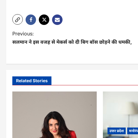
P
Previous:
सलमान ने इस वजह से मेकर्स को दी बिग बॉस छोड़ने की धमकी,
o
s
t
n
Related Stories
a
v
i
g
उत्तर प्रदेश
मनोरं
a