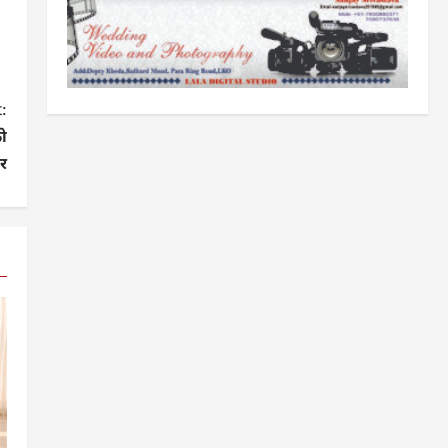
:
ो
र