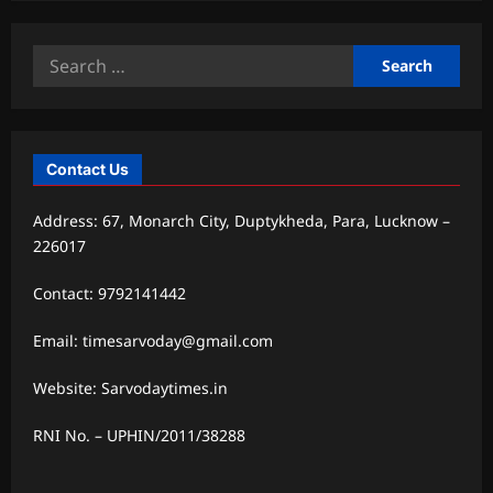
Search
for:
Contact Us
Address: 67, Monarch City, Duptykheda, Para, Lucknow –
226017
Contact: 9792141442
Email: timesarvoday@gmail.com
Website: Sarvodaytimes.in
RNI No. – UPHIN/2011/38288