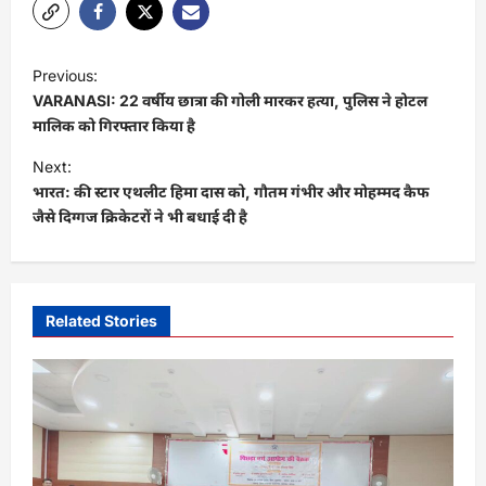
P
Previous:
o
VARANASI: 22 वर्षीय छात्रा की गोली मारकर हत्या, पुलिस ने होटल
s
मालिक को गिरफ्तार किया है
t
Next:
भारत: की स्टार एथलीट हिमा दास को, गौतम गंभीर और मोहम्मद कैफ
n
जैसे दिग्गज क्रिकेटरों ने भी बधाई दी है
a
v
i
Related Stories
g
a
t
i
o