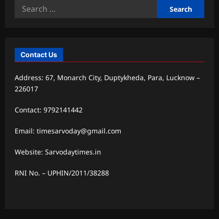
Search
for:
Contact Us
Address: 67, Monarch City, Duptykheda, Para, Lucknow –
226017
Contact: 9792141442
Email: timesarvoday@gmail.com
Website: Sarvodaytimes.in
RNI No. – UPHIN/2011/38288