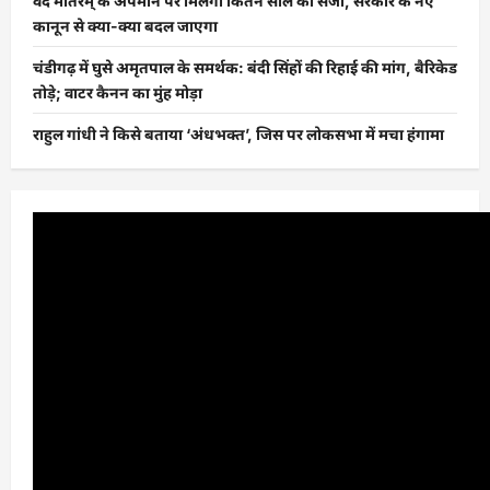
वंदे मातरम् के अपमान पर मिलेगी कितने साल की सजा, सरकार के नए
कानून से क्या-क्या बदल जाएगा
चंडीगढ़ में घुसे अमृतपाल के समर्थक: बंदी सिंहों की रिहाई की मांग, बैरिकेड
तोड़े; वाटर कैनन का मुंह मोड़ा
राहुल गांधी ने किसे बताया ‘अंधभक्त’, जिस पर लोकसभा में मचा हंगामा