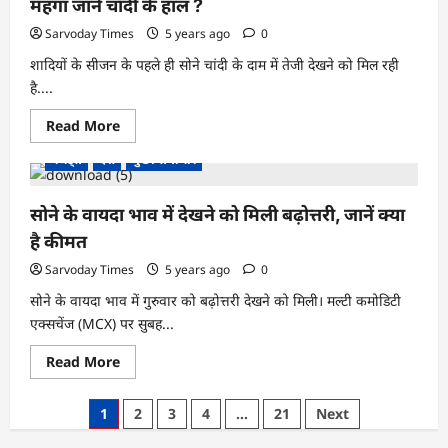
में
महंगा जाने चाँदी के हाल ?
दर्ज
हुई
Sarvoday Times
5 years ago
0
गिरावट,
जानिए
शादियों के सीजन के पहले ही सोने चांदी के दाम में तेजी देखने को मिल रही
क्या
है
है....
रेट
Read
Read More
more
about
गैजेट्स
देश
मुख्य समाचार
आज
यानी
शुक्रवार
को
सोने के वायदा भाव में देखने को मिली बढ़ोत्तरी, जानें क्या
सोना
10
है कीमत
रुपये
प्रति
Sarvoday Times
5 years ago
0
10
ग्राम
सोने के वायदा भाव में गुरुवार को बढ़ोत्तरी देखने को मिली। मल्टी कमोडिटी
हुआ
महंगा
एक्सचेंज (MCX) पर सुबह...
जाने
चाँदी
Read
Read More
के
more
हाल
about
?
सोने
Posts
1
2
3
4
…
21
Next
के
वायदा
pagination
भाव