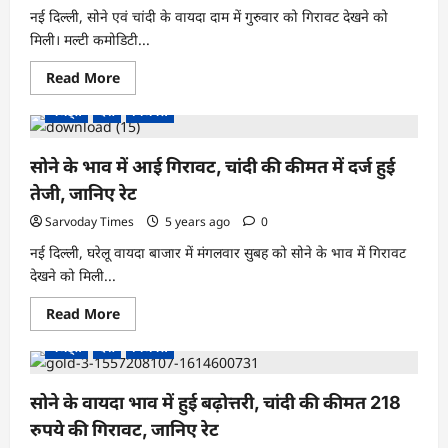
जानिए
नई दिल्ली, सोने एवं चांदी के वायदा दाम में गुरुवार को गिरावट देखने को
क्या
हैं
मिली। मल्टी कमोडिटी...
रेट
Read
Read More
more
about
गैजेट्स
देश
बिजनेस
सोने-
चांदी
की
कीमतों
सोने के भाव में आई गिरावट, चांदी की कीमत में दर्ज हुई
में
गिरावट
तेजी, जानिए रेट
देखने
को
Sarvoday Times
5 years ago
0
मिली,
जानिए
नई दिल्ली, घरेलू वायदा बाजार में मंगलवार सुबह को सोने के भाव में गिरावट
क्या
देखने को मिली...
Read
Read More
more
about
गैजेट्स
देश
बिजनेस
सोने
के
भाव
में
सोने के वायदा भाव में हुई बढ़ोत्तरी, चांदी की कीमत 218
आई
गिरावट,
रुपये की गिरावट, जानिए रेट
चांदी