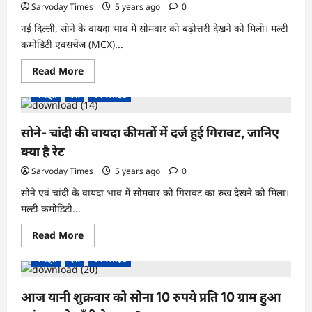
की
Sarvoday Times
5 years ago
0
कीमत
में
नई दिल्ली, सोने के वायदा भाव में सोमवार को बढ़ोत्तरी देखने को मिली। मल्टी
दर्ज
हुई
कमोडिटी एक्सचेंज (MCX)...
तेजी,
जानिए
Read
Read More
रेट
more
about
गैजेट्स
देश
मेन स्लाइड
सोने
के
वायदा
भाव
सोने- चांदी की वायदा कीमतों में दर्ज हुई गिरावट, जानिए
में
हुई
क्या है रेट
बढ़ोत्तरी,
चांदी
Sarvoday Times
5 years ago
0
की
कीमत
सोने एवं चांदी के वायदा भाव में सोमवार को गिरावट का रुख देखने को मिला।
218
रुपये
मल्टी कमोडिटी...
की
गिरावट,
Read
Read More
जानिए
more
रेट
about
गैजेट्स
देश
मेन स्लाइड
सोने-
चांदी
की
वायदा
आज यानी शुक्रवार को सोना 10 रुपये प्रति 10 ग्राम हुआ
कीमतों