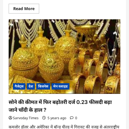
Read
Read More
more
about
सरकार
ने
किसानो
के
लिए
शुरू
किया
मिनी
किट
कार्यक्रम
दे
रही
फ्री
बीज
गैजेट्स
देश
बिजनेस
मेन स्लाइड
सोने की कीमत में फिर बढ़ोतरी दर्ज 0.23 फीसदी बढ़ा
जाने चाँदी के हाल ?
Sarvoday Times
5 years ago
0
कमजोर डॉलर और अमेरिका में बॉन्ड यील्ड में गिरावट की वजह से अंतरराष्ट्रीय