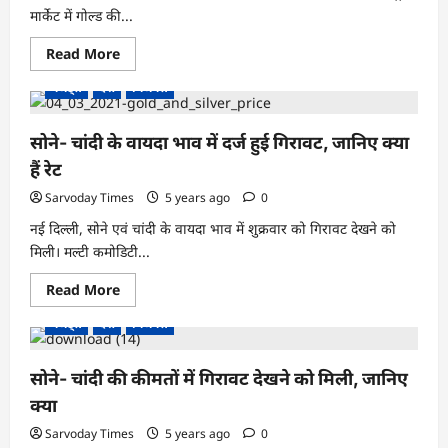
मार्केट में गोल्ड की...
Read
Read More
more
about
गैजेट्स
देश
बिजनेस
सोने
की
कीमत
में
सोने- चांदी के वायदा भाव में दर्ज हुई गिरावट, जानिए क्या
फिर
बढ़ोतरी
हैं रेट
दर्ज
0.23
Sarvoday Times
5 years ago
0
फीसदी
बढ़ा
नई दिल्ली, सोने एवं चांदी के वायदा भाव में शुक्रवार को गिरावट देखने को
जाने
चाँदी
मिली। मल्टी कमोडिटी...
के
हाल
Read
Read More
?
more
about
गैजेट्स
देश
बिजनेस
सोने-
चांदी
के
वायदा
सोने- चांदी की कीमतों में गिरावट देखने को मिली, जानिए
भाव
में
क्या
दर्ज
हुई
Sarvoday Times
5 years ago
0
गिरावट,