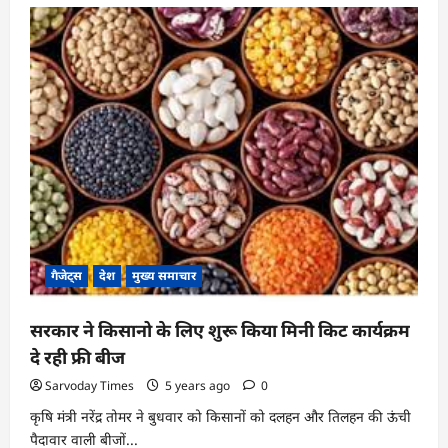
क्या
लॉक
डाउन
के
बाद
बढ़ी
इलेक्ट्रॉनिक
चीजों
की
कीमत
जाने
?
गैजेट्स
देश
मुख्य समाचार
सरकार ने किसानो के लिए शुरू किया मिनी किट कार्यक्रम
दे रही फ्री बीज
Sarvoday Times
5 years ago
0
कृषि मंत्री नरेंद्र तोमर ने बुधवार को किसानों को दलहन और तिलहन की ऊंची
पैदावार वाली बीजों...